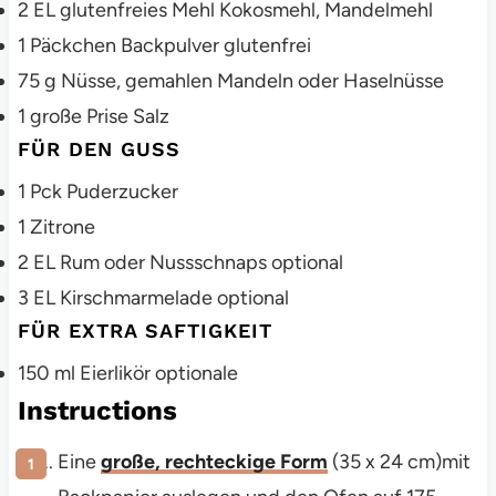
2
EL
glutenfreies Mehl
Kokosmehl, Mandelmehl
1
Päckchen Backpulver
glutenfrei
75
g
Nüsse, gemahlen
Mandeln oder Haselnüsse
1
große Prise
Salz
FÜR DEN GUSS
1
Pck
Puderzucker
1
Zitrone
2
EL
Rum oder Nussschnaps
optional
3
EL
Kirschmarmelade
optional
FÜR EXTRA SAFTIGKEIT
150
ml
Eierlikör
optionale
Instructions
Eine
große, rechteckige Form
(35 x 24 cm)mit