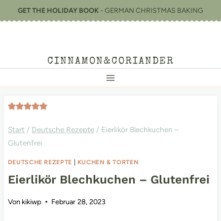
Zum
GET THE HOLIDAY BOOK
- GERMAN CHRISTMAS BAKING
Inhalt
springen
CINNAMON&CORIANDER
Start
/
Deutsche Rezepte
/
Eierlikör Blechkuchen –
Glutenfrei
DEUTSCHE REZEPTE
|
KUCHEN & TORTEN
Eierlikör Blechkuchen – Glutenfrei
Von
kikiwp
Februar 28, 2023