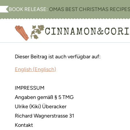
Zum
BOOK RELEASE:
OMAS BEST CHRISTMAS RECIPE
Inhalt
springen
CINNAMON&COR
Dieser Beitrag ist auch verfügbar auf:
English
(
Englisch
)
IMPRESSUM
Angaben gemäß § 5 TMG
Ulrike (Kiki) Überacker
Richard Wagnerstrasse 31
Kontakt