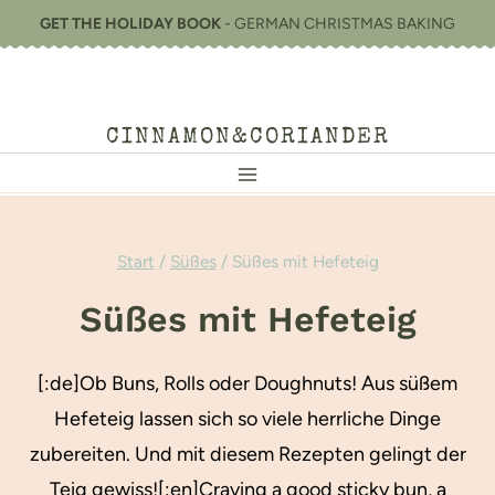
Zum
GET THE HOLIDAY BOOK
- GERMAN CHRISTMAS BAKING
Inhalt
springen
CINNAMON&CORIANDER
Start
/
Süßes
/
Süßes mit Hefeteig
Süßes mit Hefeteig
[:de]Ob Buns, Rolls oder Doughnuts! Aus süßem
Hefeteig lassen sich so viele herrliche Dinge
zubereiten. Und mit diesem Rezepten gelingt der
Teig gewiss![:en]Craving a good sticky bun, a