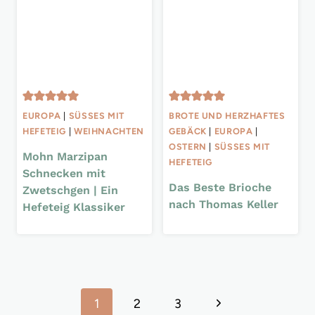
EUROPA
|
SÜSSES MIT H
BROTE UND HERZHAFTES
EFETEIG
|
WEIHNACHTEN
GEBÄCK
|
EUROPA
|
OSTERN
|
SÜSSES MIT H
Mohn Marzipan
EFETEIG
Schnecken mit
Das Beste Brioche
Zwetschgen | Ein
nach Thomas Keller
Hefeteig Klassiker
Seitennavigation
Nächste
1
2
3