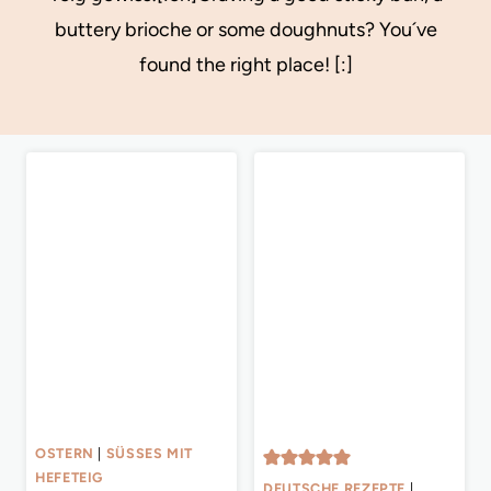
buttery brioche or some doughnuts? You´ve
found the right place! [:]
OSTERN
|
SÜSSES MIT H
EFETEIG
DEUTSCHE REZEPTE
|