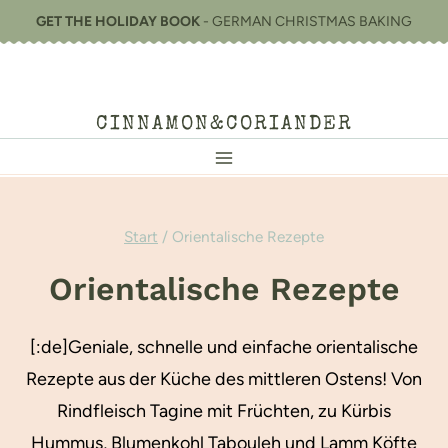
Zum
GET THE HOLIDAY BOOK
- GERMAN CHRISTMAS BAKING
Inhalt
springen
CINNAMON&CORIANDER
Start
/
Orientalische Rezepte
Orientalische Rezepte
[:de]Geniale, schnelle und einfache orientalische
Rezepte aus der Küche des mittleren Ostens! Von
Rindfleisch Tagine mit Früchten, zu Kürbis
Hummus, Blumenkohl Tabouleh und Lamm Köfte