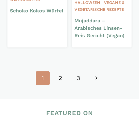
HALLOWEEN
|
VEGANE &
VEGETARISCHE REZEPTE
Schoko Kokos Würfel
Mujaddara –
Arabisches Linsen-
Reis Gericht (Vegan)
Seitennavigation
Nächste
1
2
3
Seite
FEATURED ON