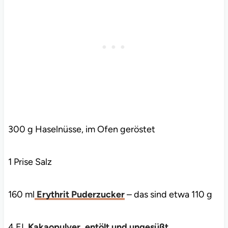
300 g Haselnüsse, im Ofen geröstet
1 Prise Salz
160 ml
Erythrit Puderzucker
– das sind etwa 110 g
4 EL
Kakaopulver, entölt und ungesüßt