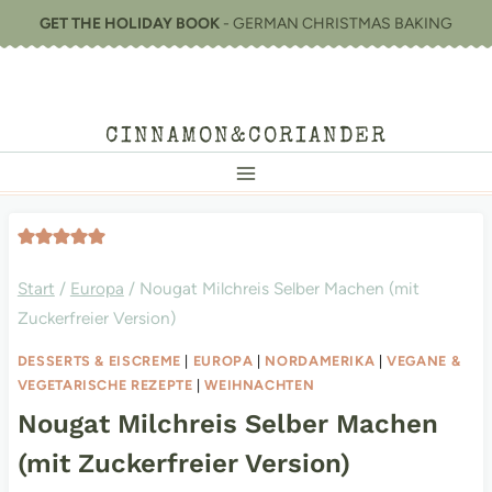
Zum
GET THE HOLIDAY BOOK
- GERMAN CHRISTMAS BAKING
Inhalt
springen
CINNAMON&CORIANDER
Start
/
Europa
/
Nougat Milchreis Selber Machen (mit
Zuckerfreier Version)
DESSERTS & EISCREME
|
EUROPA
|
NORDAMERIKA
|
VEGANE &
VEGETARISCHE REZEPTE
|
WEIHNACHTEN
Nougat Milchreis Selber Machen
(mit Zuckerfreier Version)