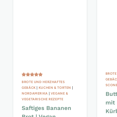
BROTE
GEBÄ
BROTE UND HERZHAFTES
SCON
GEBÄCK
|
KUCHEN & TORTEN
|
But
NORDAMERIKA
|
VEGANE &
VEGETARISCHE REZEPTE
mit
Saftiges Bananen
Kür
Brot | Vegan,