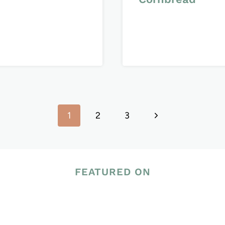
Nächste
1
2
3
Seite
FEATURED ON