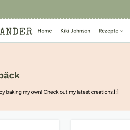
S
IANDER
Home
Kiki Johnson
Rezepte
bäck
joy baking my own! Check out my latest creations.[:]