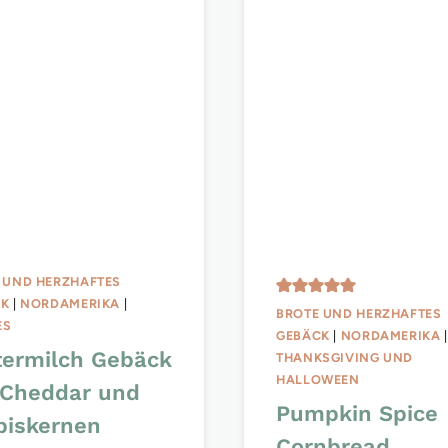
 UND HERZHAFTES
CK
|
NORDAMERIKA
|
BROTE UND HERZHAFTES
ES
GEBÄCK
|
NORDAMERIKA
|
termilch Gebäck
THANKSGIVING UND
HALLOWEEN
 Cheddar und
Pumpkin Spice
biskernen
Cornbread