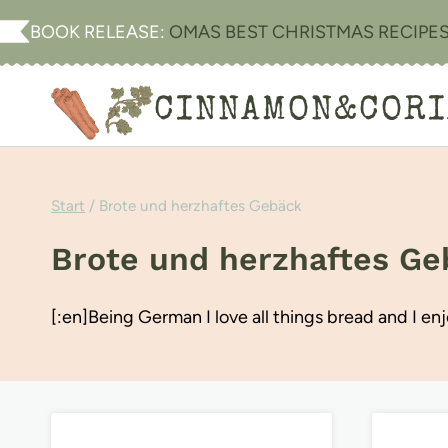
Zum
BOOK RELEASE:
OMAS BEST CHRISTMAS RECIPE
Inhalt
springen
CINNAMON&COR
Start
/
Brote und herzhaftes Gebäck
Brote und herzhaftes Ge
[:en]Being German I love all things bread and I en