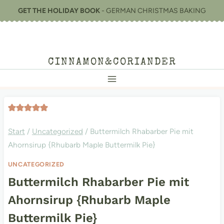
Zum
GET THE HOLIDAY BOOK
- GERMAN CHRISTMAS BAKING
Inhalt
springen
CINNAMON&CORIANDER
Start
/
Uncategorized
/
Buttermilch Rhabarber Pie mit
Ahornsirup {Rhubarb Maple Buttermilk Pie}
UNCATEGORIZED
Buttermilch Rhabarber Pie mit
Ahornsirup {Rhubarb Maple
Buttermilk Pie}