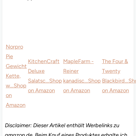
Norpro
Pie
KitchenCraft
MapleFarm -
The Four &
Gewicht
Deluxe
Reiner
Twenty
Kette,
Salatsc...
Shop
kanadisc...
Shop
Blackbird...
Sh
w...
Shop
on Amazon
on Amazon
on Amazon
on
Amazon
Disclaimer: Dieser Artikel enthält Werbelinks zu
amazon.de. Beim Kauf eines Produktes erhalte ich