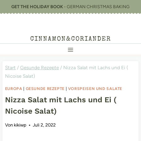
Zum
GET THE HOLIDAY BOOK
- GERMAN CHRISTMAS BAKING
Inhalt
springen
CINNAMON&CORIANDER
Start
/
Gesunde Rezepte
/
Nizza Salat mit Lachs und Ei (
Nicoise Salat)
EUROPA
|
GESUNDE REZEPTE
|
VORSPEISEN UND SALATE
Nizza Salat mit Lachs und Ei (
Nicoise Salat)
Von
kikiwp
Juli 2, 2022