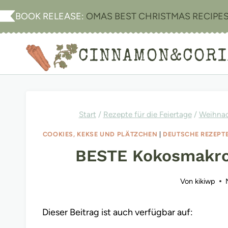
Zum
BOOK RELEASE:
OMAS BEST CHRISTMAS RECIPE
Inhalt
springen
CINNAMON&COR
Start
/
Rezepte für die Feiertage
/
Weihna
COOKIES, KEKSE UND PLÄTZCHEN
|
DEUTSCHE REZEPT
BESTE Kokosmakro
Von
kikiwp
Dieser Beitrag ist auch verfügbar auf: