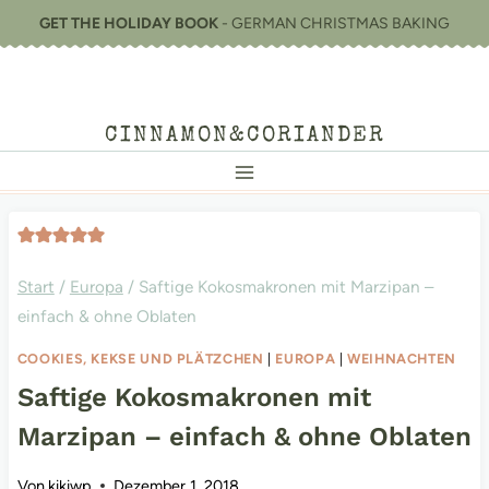
Zum
GET THE HOLIDAY BOOK
- GERMAN CHRISTMAS BAKING
Inhalt
springen
CINNAMON&CORIANDER
Start
/
Europa
/
Saftige Kokosmakronen mit Marzipan –
einfach & ohne Oblaten
COOKIES, KEKSE UND PLÄTZCHEN
|
EUROPA
|
WEIHNACHTEN
Saftige Kokosmakronen mit
Marzipan – einfach & ohne Oblaten
Von
kikiwp
Dezember 1, 2018