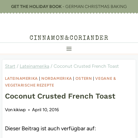
Zum
GET THE HOLIDAY BOOK
- GERMAN CHRISTMAS BAKING
Inhalt
springen
CINNAMON&CORIANDER
Start
/
Lateinamerika
/
Coconut Crusted French Toast
LATEINAMERIKA
|
NORDAMERIKA
|
OSTERN
|
VEGANE &
VEGETARISCHE REZEPTE
Coconut Crusted French Toast
Von
kikiwp
April 10, 2016
Dieser Beitrag ist auch verfügbar auf: