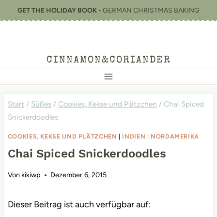
Zum
GET THE HOLIDAY BOOK
- GERMAN CHRISTMAS BAKING
Inhalt
springen
CINNAMON&CORIANDER
Start
/
Süßes
/
Cookies, Kekse und Plätzchen
/
Chai Spiced
Snickerdoodles
COOKIES, KEKSE UND PLÄTZCHEN
|
INDIEN
|
NORDAMERIKA
Chai Spiced Snickerdoodles
Von
kikiwp
Dezember 6, 2015
Dieser Beitrag ist auch verfügbar auf: