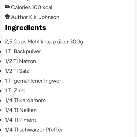
Calories
100
kcal
Author
Kiki Johnson
Ingredients
2,5
Cups Mehl
knapp über 300g
1
Tl
Backpulver
1/2
Tl
Natron
1/2
Tl
Salz
1
Tl
gemahlener Ingwer
1
Tl
Zimt
1/4
Tl
Kardamom
1/4
Tl
Nelken
1/4
Tl
Piment
1/4
Tl
schwarzer Pfeffer