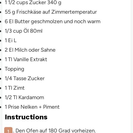
1 1/2
cups Zucker
340 g
55
g
Frischkäse auf Zimmertemperatur
6
El
Butter
geschmolzen und noch warm
1/3
cup Öl
80ml
1
Ei L
2
El
Milch oder Sahne
1
Tl
Vanille Extrakt
Topping
1/4
Tasse
Zucker
1
Tl
Zimt
1/2
Tl
Kardamom
1
Prise
Nelken + Piment
Instructions
Den Ofen auf 180 Grad vorheizen.