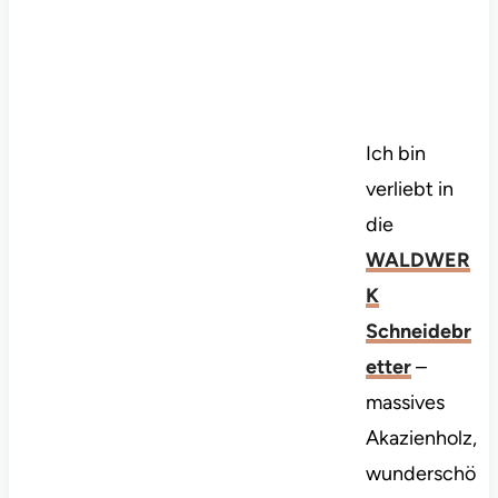
Ich bin
verliebt in
die
WALDWER
K
Schneidebr
etter
–
massives
Akazienholz,
wunderschö