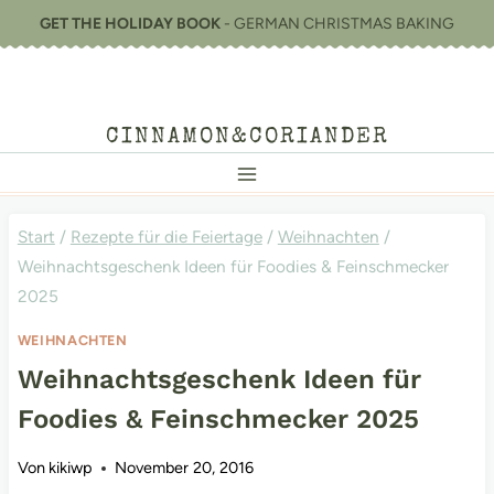
Zum
GET THE HOLIDAY BOOK
- GERMAN CHRISTMAS BAKING
Inhalt
springen
CINNAMON&CORIANDER
Start
/
Rezepte für die Feiertage
/
Weihnachten
/
Weihnachtsgeschenk Ideen für Foodies & Feinschmecker
2025
WEIHNACHTEN
Weihnachtsgeschenk Ideen für
Foodies & Feinschmecker 2025
Von
kikiwp
November 20, 2016