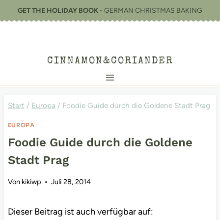
Zum
GET THE HOLIDAY BOOK
- GERMAN CHRISTMAS BAKING
Inhalt
springen
CINNAMON&CORIANDER
Start
/
Europa
/
Foodie Guide durch die Goldene Stadt Prag
EUROPA
Foodie Guide durch die Goldene
Stadt Prag
Von
kikiwp
Juli 28, 2014
Dieser Beitrag ist auch verfügbar auf: