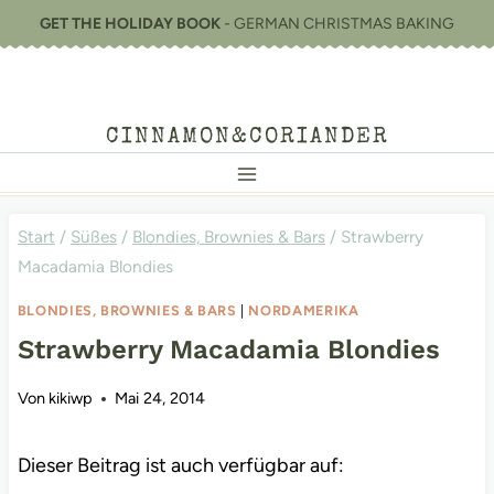
Zum
GET THE HOLIDAY BOOK
- GERMAN CHRISTMAS BAKING
Inhalt
springen
CINNAMON&CORIANDER
Start
/
Süßes
/
Blondies, Brownies & Bars
/
Strawberry
Macadamia Blondies
BLONDIES, BROWNIES & BARS
|
NORDAMERIKA
Strawberry Macadamia Blondies
Von
kikiwp
Mai 24, 2014
Dieser Beitrag ist auch verfügbar auf: