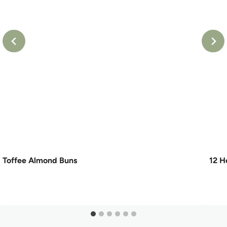
Toffee Almond Buns
12 H