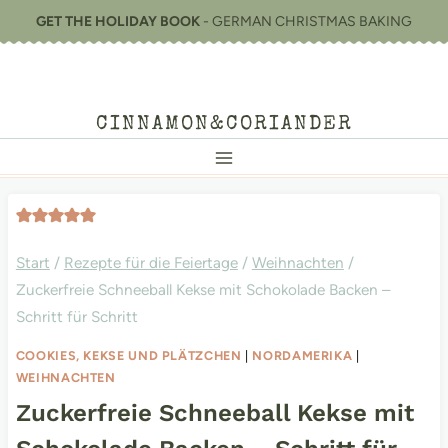
Zum
GET THE HOLIDAY BOOK
- GERMAN CHRISTMAS BAKING
Inhalt
springen
CINNAMON&CORIANDER
Start
/
Rezepte für die Feiertage
/
Weihnachten
/
Zuckerfreie Schneeball Kekse mit Schokolade Backen –
Schritt für Schritt
COOKIES, KEKSE UND PLÄTZCHEN
|
NORDAMERIKA
|
WEIHNACHTEN
Zuckerfreie Schneeball Kekse mit