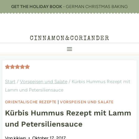
Zum
GET THE HOLIDAY BOOK
- GERMAN CHRISTMAS BAKING
Inhalt
springen
CINNAMON&CORIANDER
Start
/
Vorspeisen und Salate
/
Kürbis Hummus Rezept mit
Lamm und Petersiliensauce
ORIENTALISCHE REZEPTE
|
VORSPEISEN UND SALATE
Kürbis Hummus Rezept mit Lamm
und Petersiliensauce
Von
kikiwp
Oktober 17, 2017