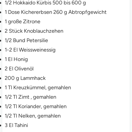
1/2
Hokkaido Kürbis
500 bis 600 g
1
Dose
Kichererbsen
260 g Abtropfgewicht
1
große
Zitrone
2
Stück
Knoblauchzehen
1/2
Bund
Petersilie
1-2
El
Weissweinessig
1
El
Honig
2
El
Olivenöl
200
g
Lammhack
1
Tl
Kreuzkümmel, gemahlen
1/2
Tl
Zimt , gemahlen
1/2
Tl
Koriander, gemahlen
1/2
Tl
Nelken, gemahlen
3
El
Tahini