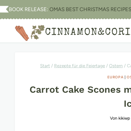
Zum
BOOK RELEASE:
OMAS BEST CHRISTMAS RECIPE
Inhalt
springen
CINNAMON&COR
Start
/
Rezepte für die Feiertage
/
Ostern
/
C
EUROPA
|
O
Carrot Cake Scones 
I
Von
kikiwp