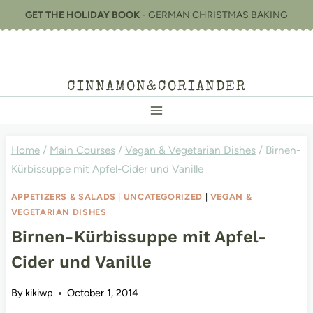
Skip
GET THE HOLIDAY BOOK
- GERMAN CHRISTMAS BAKING
to
content
CINNAMON&CORIANDER
Home
/
Main Courses
/
Vegan & Vegetarian Dishes
/
Birnen-
Kürbissuppe mit Apfel-Cider und Vanille
APPETIZERS & SALADS
|
UNCATEGORIZED
|
VEGAN &
VEGETARIAN DISHES
Birnen-Kürbissuppe mit Apfel-
Cider und Vanille
By
kikiwp
October 1, 2014