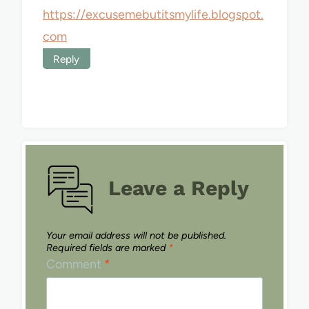
https://excusemebutitsmylife.blogspot.
com
Reply
Leave a Reply
Your email address will not be published.
Required fields are marked
*
Comment
*