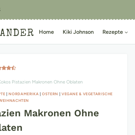
S
IANDER
Home
Kiki Johnson
Rezepte
Kokos Pistazien Makronen Ohne Oblaten
PTE
|
NORDAMERIKA
|
OSTERN
|
VEGANE & VEGETARISCHE
WEIHNACHTEN
azien Makronen Ohne
laten