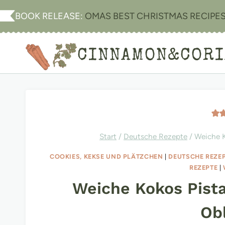
Zum
BOOK RELEASE:
OMAS BEST CHRISTMAS RECIPE
Inhalt
springen
CINNAMON&COR
Start
/
Deutsche Rezepte
/
Weiche 
COOKIES, KEKSE UND PLÄTZCHEN
|
DEUTSCHE REZE
REZEPTE
|
Weiche Kokos Pist
Ob