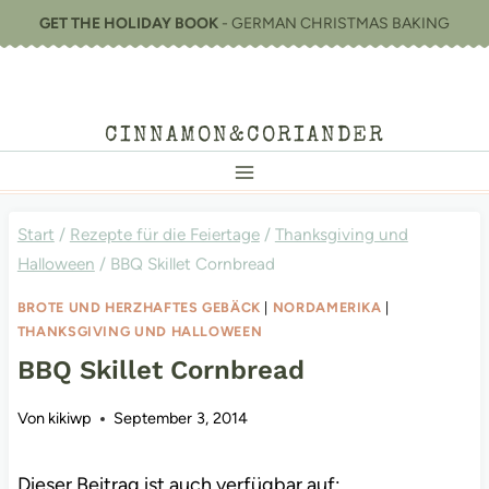
Zum
GET THE HOLIDAY BOOK
- GERMAN CHRISTMAS BAKING
Inhalt
springen
CINNAMON&CORIANDER
Start
/
Rezepte für die Feiertage
/
Thanksgiving und
Halloween
/
BBQ Skillet Cornbread
BROTE UND HERZHAFTES GEBÄCK
|
NORDAMERIKA
|
THANKSGIVING UND HALLOWEEN
BBQ Skillet Cornbread
Von
kikiwp
September 3, 2014
Dieser Beitrag ist auch verfügbar auf: