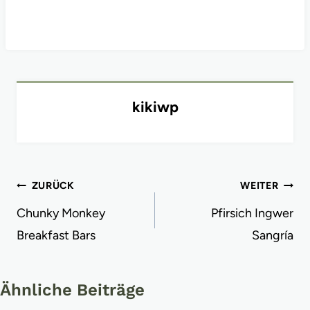
kikiwp
Beitragsnavigation
ZURÜCK
WEITER
Chunky Monkey
Pfirsich Ingwer
Breakfast Bars
Sangría
Ähnliche Beiträge