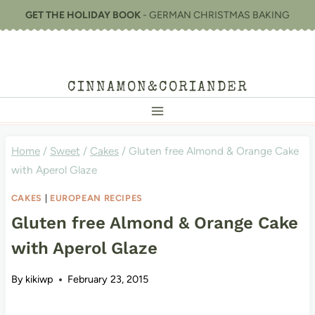
Skip
GET THE HOLIDAY BOOK
- GERMAN CHRISTMAS BAKING
to
content
CINNAMON&CORIANDER
Home
/
Sweet
/
Cakes
/
Gluten free Almond & Orange Cake
with Aperol Glaze
CAKES
|
EUROPEAN RECIPES
Gluten free Almond & Orange Cake
with Aperol Glaze
By
kikiwp
February 23, 2015