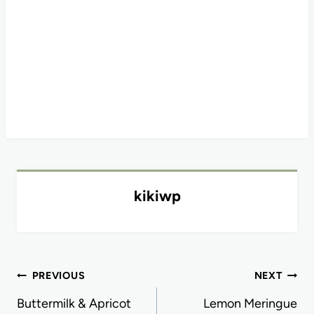
kikiwp
Post
PREVIOUS
NEXT
navigation
Buttermilk & Apricot
Lemon Meringue