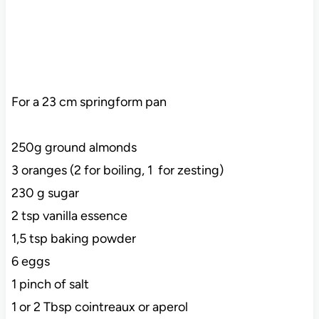
For a 23 cm springform pan
250g ground almonds
3 oranges (2 for boiling, 1 for zesting)
230 g sugar
2 tsp vanilla essence
1,5 tsp baking powder
6 eggs
1 pinch of salt
1 or 2 Tbsp cointreaux or aperol