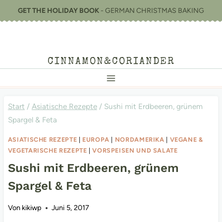
Zum
GET THE HOLIDAY BOOK
- GERMAN CHRISTMAS BAKING
Inhalt
springen
CINNAMON&CORIANDER
Start
/
Asiatische Rezepte
/
Sushi mit Erdbeeren, grünem
Spargel & Feta
ASIATISCHE REZEPTE
|
EUROPA
|
NORDAMERIKA
|
VEGANE &
VEGETARISCHE REZEPTE
|
VORSPEISEN UND SALATE
Sushi mit Erdbeeren, grünem
Spargel & Feta
Von
kikiwp
Juni 5, 2017