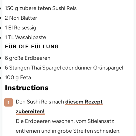
150
g
zubereiteten Sushi Reis
2
Nori Blätter
1
El
Reisessig
1
TL
Wasabipaste
FÜR DIE FÜLLUNG
6
große Erdbeeren
6
Stangen Thai Spargel oder dünner Grünspargel
100
g
Feta
Instructions
Den Sushi Reis nach
diesem Rezept
zubereiten!
Die Erdbeeren waschen, vom Stielansatz
entfernen und in grobe Streifen schneiden.