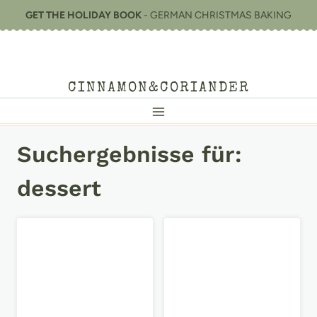
Zum
GET THE HOLIDAY BOOK
- GERMAN CHRISTMAS BAKING
Inhalt
springen
CINNAMON&CORIANDER
Suchergebnisse für:
dessert