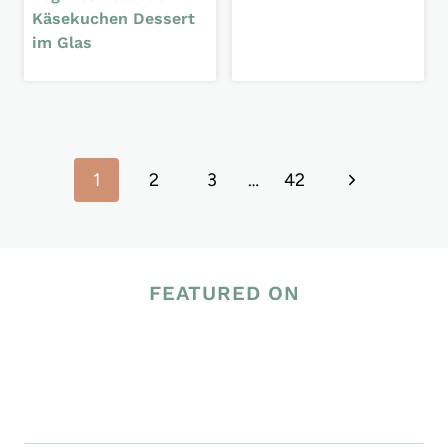
Käsekuchen Dessert
im Glas
Seitennavigation
Nächste
1
2
3
…
42
Seite
FEATURED ON