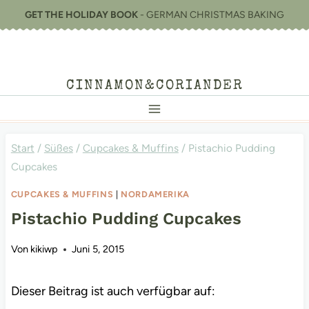
Zum
GET THE HOLIDAY BOOK
- GERMAN CHRISTMAS BAKING
Inhalt
springen
CINNAMON&CORIANDER
Start
/
Süßes
/
Cupcakes & Muffins
/
Pistachio Pudding
Cupcakes
CUPCAKES & MUFFINS
|
NORDAMERIKA
Pistachio Pudding Cupcakes
Von
kikiwp
Juni 5, 2015
Dieser Beitrag ist auch verfügbar auf: