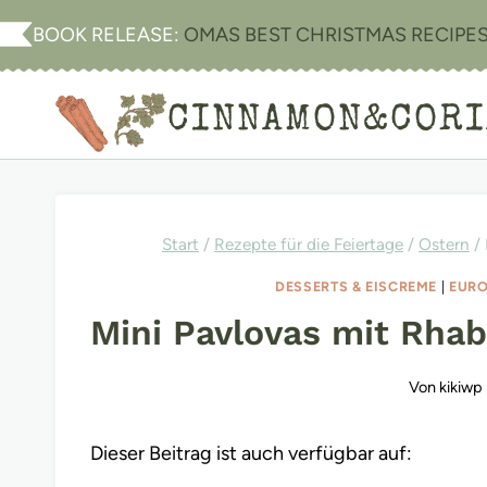
Zum
BOOK RELEASE:
OMAS BEST CHRISTMAS RECIPE
Inhalt
springen
CINNAMON&COR
Start
/
Rezepte für die Feiertage
/
Ostern
/
DESSERTS & EISCREME
|
EUR
Mini Pavlovas mit Rhab
Von
kikiwp
Dieser Beitrag ist auch verfügbar auf: