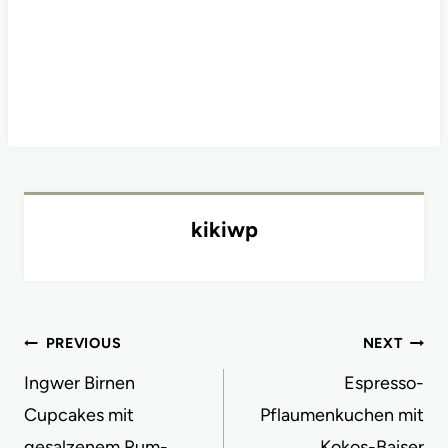
kikiwp
Post
PREVIOUS
NEXT
navigation
Ingwer Birnen
Espresso-
Cupcakes mit
Pflaumenkuchen mit
gesalzenem Rum-
Kokos-Baiser