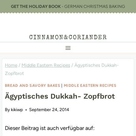
Skip
GET THE HOLIDAY BOOK
- GERMAN CHRISTMAS BAKING
to
content
CINNAMON&CORIANDER
Home
/
Middle Eastern Recipes
/
Ägyptisches Dukkah-
Zopfbrot
BREAD AND SAVORY BAKES
|
MIDDLE EASTERN RECIPES
Ägyptisches Dukkah- Zopfbrot
By
kikiwp
September 24, 2014
Dieser Beitrag ist auch verfügbar auf: