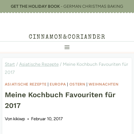
Zum
GET THE HOLIDAY BOOK
- GERMAN CHRISTMAS BAKING
Inhalt
springen
CINNAMON&CORIANDER
Start
/
Asiatische Rezepte
/
Meine Kochbuch Favouriten für
2017
ASIATISCHE REZEPTE
|
EUROPA
|
OSTERN
|
WEIHNACHTEN
Meine Kochbuch Favouriten für
2017
Von
kikiwp
Februar 10, 2017