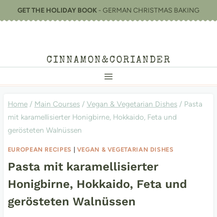
Skip
GET THE HOLIDAY BOOK
- GERMAN CHRISTMAS BAKING
to
content
CINNAMON&CORIANDER
Home
/
Main Courses
/
Vegan & Vegetarian Dishes
/
Pasta
mit karamellisierter Honigbirne, Hokkaido, Feta und
gerösteten Walnüssen
EUROPEAN RECIPES
|
VEGAN & VEGETARIAN DISHES
Pasta mit karamellisierter
Honigbirne, Hokkaido, Feta und
gerösteten Walnüssen