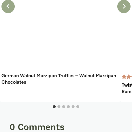
German Walnut Marzipan Truffles – Walnut Marzipan
Chocolates
Twis
Rum
0 Comments