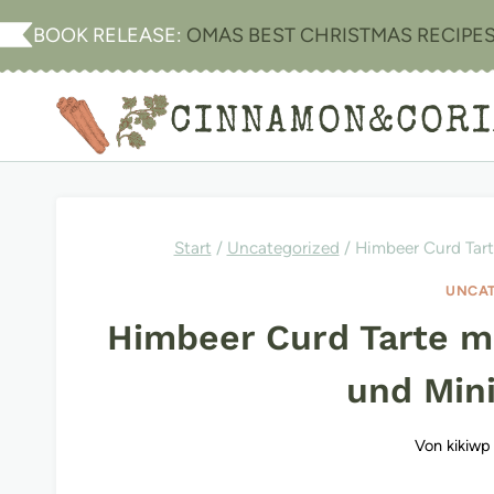
Zum
BOOK RELEASE:
OMAS BEST CHRISTMAS RECIPE
Inhalt
springen
CINNAMON&COR
Start
/
Uncategorized
/
Himbeer Curd Tart
UNCAT
Himbeer Curd Tarte m
und Mini
Von
kikiwp